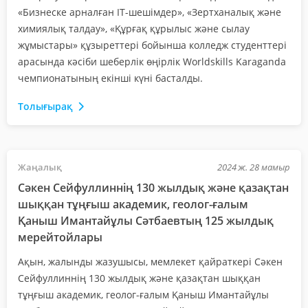
«Бизнеске арналған ІТ-шешімдер», «Зертханалық және
химиялық талдау», «Құрғақ құрылыс және сылау
жұмыстары» құзыреттері бойынша колледж студенттері
арасында кәсіби шеберлік өңірлік Worldskills Karaganda
чемпионатының екінші күні басталды.
Толығырақ
Жаңалық
2024 ж. 28 мамыр
Сәкен Сейфуллиннің 130 жылдық және қазақтан
шыққан тұңғыш академик, геолог-ғалым
Қаныш Имантайұлы Сәтбаевтың 125 жылдық
мерейтойлары
Ақын, жалынды жазушысы, мемлекет қайраткері Сәкен
Сейфуллиннің 130 жылдық және қазақтан шыққан
тұңғыш академик, геолог-ғалым Қаныш Имантайұлы