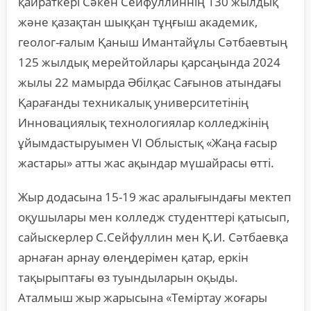
қайраткері Сәкен Сейфуллиннің 130 жылдық
және қазақтан шыққан тұңғыш академик,
геолог-ғалым Қаныш Имантайұлы Сәтбаевтың
125 жылдық мерейтойлары қарсаңында 2024
жылы 22 мамырда Әбілқас Сағынов атындағы
Қарағанды техникалық университетінің
Инновациялық технологиялар колледжінің
ұйымдастыруымен VI Облыстық «Жаңа ғасыр
жастары» атты жас ақындар мүшайрасы өтті.
Жыр додасына 15-19 жас аралығындағы мектеп
оқушылары мен колледж студенттері қатысып,
сайыскерлер С.Сейфуллин мен Қ.И. Сәтбаевқа
арнаған арнау өлеңдерімен қатар, еркін
тақырыптағы өз туындыларын оқыды.
Аталмыш жыр жарысына «Теміртау жоғары