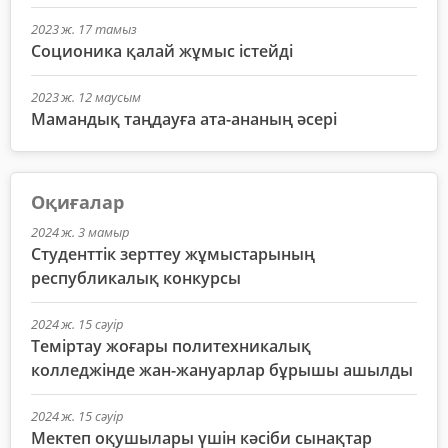
2023 ж. 17 тамыз
Соционика қалай жұмыс істейді
2023 ж. 12 маусым
Мамандық таңдауға ата-ананың әсері
Оқиғалар
2024 ж. 3 мамыр
Студенттік зерттеу жұмыстарының
республикалық конкурсы
2024 ж. 15 сәуір
Теміртау жоғары политехникалық
колледжінде жан-жануарлар бұрышы ашылды
2024 ж. 15 сәуір
Мектеп оқушылары үшін кәсіби сынақтар