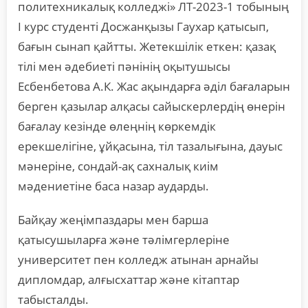
политехникалық колледжі» ЛТ-2023-1 тобының
І курс студенті Досжанқызы Гаухар қатысып,
бағын сынап қайтты. Жетекшілік еткен: қазақ
тілі мен әдебиеті пәнінің оқытушысы
Есбенбетова А.К. Жас ақындарға әділ бағаларын
берген қазылар алқасы сайыскерлердің өнерін
бағалау кезінде өлеңнің көркемдік
ерекшелігіне, ұйқасына, тіл тазалығына, дауыс
мәнеріне, сондай-ақ сахналық киім
мәдениетіне баса назар аударды.
Байқау жеңімпаздары мен барша
қатысушыларға және тәлімгерлеріне
университет пен колледж атынан арнайы
дипломдар, алғысхаттар және кітаптар
табысталды.