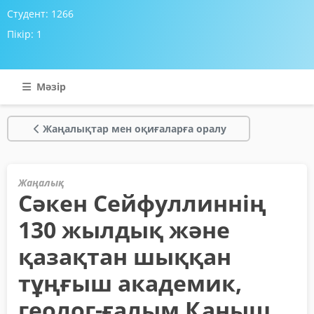
Студент:
1266
Пікір:
1
Мәзір
Жаңалықтар мен оқиғаларға оралу
Жаңалық
Сәкен Сейфуллиннің
130 жылдық және
қазақтан шыққан
тұңғыш академик,
геолог-ғалым Қаныш