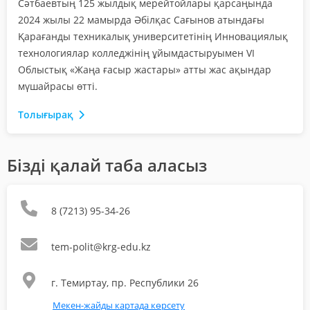
Сәтбаевтың 125 жылдық мерейтойлары қарсаңында
2024 жылы 22 мамырда Әбілқас Сағынов атындағы
Қарағанды техникалық университетінің Инновациялық
технологиялар колледжінің ұйымдастыруымен VI
Облыстық «Жаңа ғасыр жастары» атты жас ақындар
мүшайрасы өтті.
Толығырақ
Бізді қалай таба аласыз
8 (7213) 95-34-26
tem-polit@krg-edu.kz
г. Темиртау, пр. Республики 26
Мекен-жайды картада көрсету