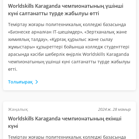
Worldskills Karaganda чемпионатының үшінші
күні салтанатты түрде жабылуы өтті
Теміртау жоғары политехникалық колледжі базасында
«Бизнеске арналған ІТ-шешімдер», «Зертханалық және
химиялық талдау», «Құрғақ құрылыс және сылау
жұмыстары» құзыреттері бойынша колледж студенттері
арасында кәсіби шеберлік өңірлік Worldskills Karaganda
чемпионатының үшінші күні салтанатты түрде жабылуы
өтті.
Толығырақ
Жаңалық
2024 ж. 28 мамыр
Worldskills Karaganda чемпионатының екінші
күні
Теміртау жоғары политехникалық колледжі базасында