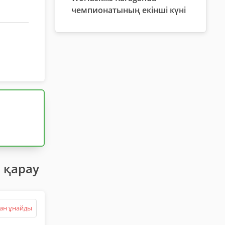
чемпионатының екінші күні
 қарау
ан ұнайды