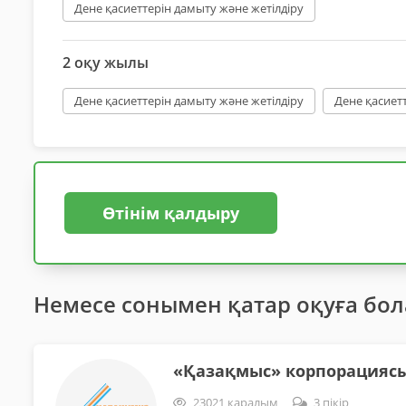
Дене қасиеттерін дамыту және жетілдіру
2 оқу жылы
Дене қасиеттерін дамыту және жетілдіру
Дене қасиет
Өтінім қалдыру
Немесе сонымен қатар оқуға бо
«Қазақмыс» корпорацияс
23021 қаралым
3 пікір