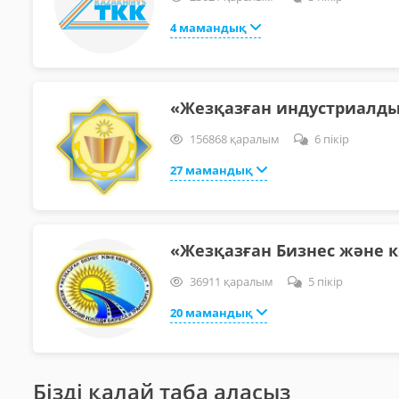
4 мамандық
«Жезқазған индустриалды
156868 қаралым
6 пікір
27 мамандық
«Жезқазған Бизнес және 
36911 қаралым
5 пікір
20 мамандық
Бізді қалай таба аласыз