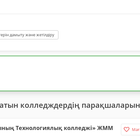
терін дамыту және жетілдіру
латын колледждердің парақшаларын
ының Технологиялық колледжі» ЖММ
Мағ