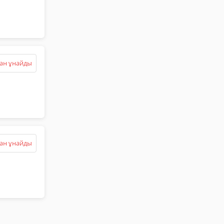
ан ұнайды
ан ұнайды