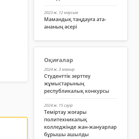
2023 ж. 12 маусым
Мамандық таңдауға ата-
ананың әсері
Оқиғалар
2024 ж. 3 мамыр
Студенттік зерттеу
жұмыстарының
республикалық конкурсы
2024 ж. 15 сәуір
Теміртау жоғары
политехникалық
колледжінде жан-жануарлар
бұрышы ашылды