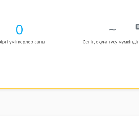
0
~
Б
зіргі үміткерлер саны
Сенің оқуға түсу мүмкіндіг