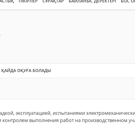
АСТЫҚ
ПІКІРЛЕР
СҰРАҚТАР
БАЙЛАНЫС ДЕРЕКТЕРІ
БОС 
к
ҚАЙДА ОҚУҒА БОЛАДЫ
ладкой, эксплуатацией, испытаниями электромеханическ
и контролем выполнения работ на производственном уча