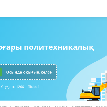
жоғары политехникалық
Осында оқығың келсе
Студент:
1266
Пікір:
1