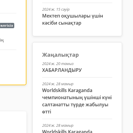
2024 ж. 15 сәуір
Мектеп оқушылары үшін
кәсіби сынақтар
елгісіз
ің
Жаңалықтар
2024 ж. 20 тамыз
ХАБАРЛАНДЫРУ
2024 ж. 28 мамыр
Worldskills Karaganda
чемпионатының үшінші күні
салтанатты түрде жабылуы
өтті
2024 ж. 28 мамыр
Worldskills Karaganda