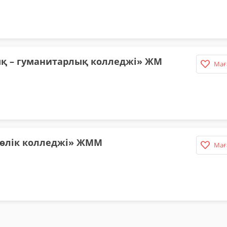
қ – гуманитарлық колледжі» ЖМ
Мағ
көлік колледжі» ЖММ
Мағ