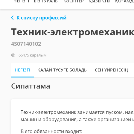
НЕГІЗГІ
БІЗ ТУРАЛЫ
КӘСІПТЕР
ҚЫЗЫҚТЫ
ҚОҒАМД
К списку профессий
Техник-электромехани
4S07140102
66475 қаралым
НЕГІЗГІ
ҚАЛАЙ ТҮСУГЕ БОЛАДЫ
СЕН ҮЙРЕНЕСІҢ
Сипаттама
Техник-электромеханик занимается пуском, на
машин и оборудования, а также организацией 
В его обязанности входит: