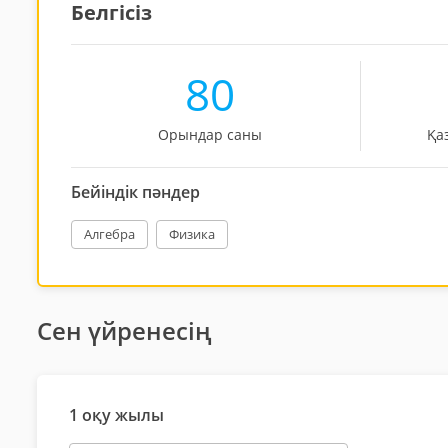
Белгісіз
80
Орындар саны
Қа
Бейіндік пәндер
Алгебра
Физика
Сен үйренесің
1 оқу жылы