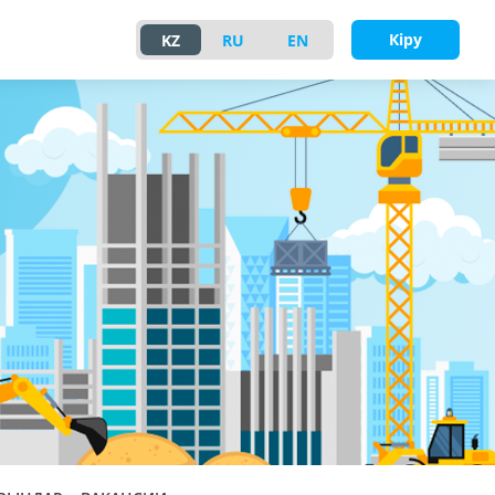
Кіру
KZ
RU
EN