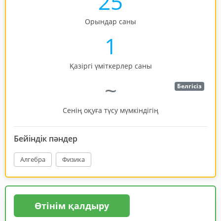
25
Орындар саны
1
Қазіргі үміткерлер саны
~
Белгісіз
Сенің оқуға түсу мүмкіндігің
Бейіндік пәндер
Алгебра
Физика
Өтінім қалдыру