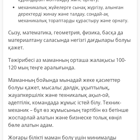
механикалық жүйелерге сынақ жүргізу, алынған
деректерді жинау және талдау, сондай-ақ
механикалық тораптарды құрастыру және орнату.
Сызу, математика, геометрия, физика, басқа да
материалтану саласында негізгі дағдылары болуы
қажет.
Тәжірибесі аз маманның орташа жалақысы 100-
120 мың теңге аралығында.
Маманның бойында мынадай жеке қасиеттер
болуы қажет, мысалы: дәлдік, ұқыптылық,
жауапкершілік және техникалық ақыл-ой,
әдептілік, командада жұмыс істей білу. Техник-
механик – бұл өз жұмысының тәртібін өз бетінше
жоспарлай алатын және бизнеске толық көңіл
бөле алатын адам.
Жоғары білікті маман болу үшін минималды