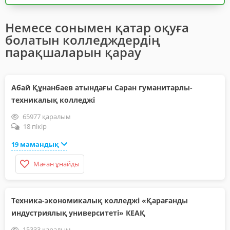
Немесе сонымен қатар оқуға
болатын колледждердің
парақшаларын қарау
Абай Құнанбаев атындағы Саран гуманитарлы-
техникалық колледжі
65977 қаралым
18 пікір
19 мамандық
Маған ұнайды
Техника-экономикалық колледжі «Қарағанды
индустриялық университеті» КЕАҚ
15333 қаралым