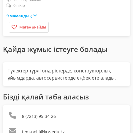
0 пікір
9 мамандық
Маған ұнайды
Қайда жұмыс істеуге болады
Түлектер түрлі өндірістерде, конструкторлық
ұйымдарда, автосервистерде еңбек ете алады.
Бізді қалай таба аласыз
8 (7213) 95-34-26
tem-polit@krg-edu.kz