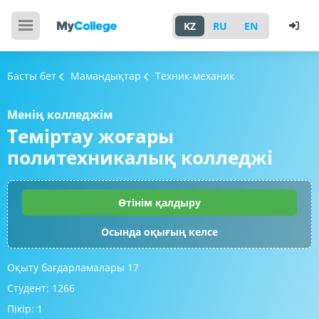
KZ
RU
EN
Басты бет
Мамандықтар
Техник-механик
Менің колледжім
Теміртау жоғары
политехникалық колледжі
Өтінім қалдыру
Осында оқығың келсе
Оқыту бағдарламалары
17
Студент:
1266
Пікір:
1