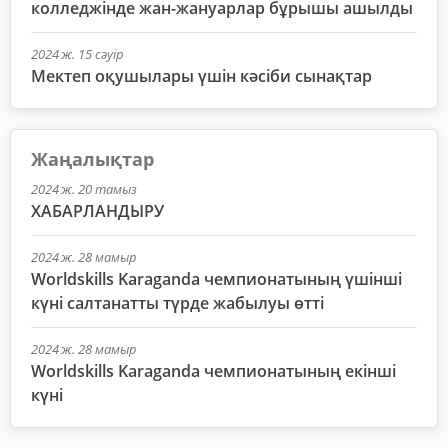
колледжінде жан-жануарлар бұрышы ашылды
2024 ж. 15 сәуір
Мектеп оқушылары үшін кәсіби сынақтар
Жаңалықтар
2024 ж. 20 тамыз
ХАБАРЛАНДЫРУ
2024 ж. 28 мамыр
Worldskills Karaganda чемпионатының үшінші
күні салтанатты түрде жабылуы өтті
2024 ж. 28 мамыр
Worldskills Karaganda чемпионатының екінші
күні