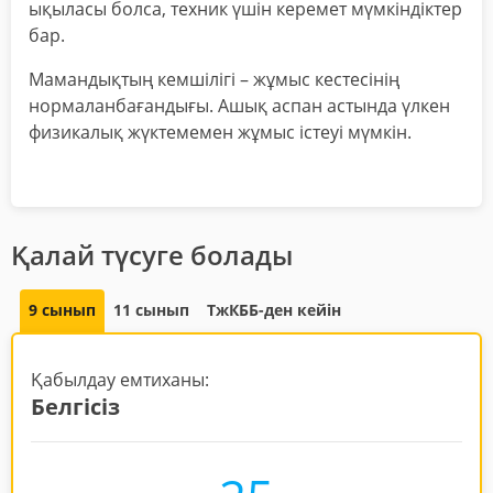
ықыласы болса, техник үшін керемет мүмкіндіктер
бар.
Мамандықтың кемшілігі – жұмыс кестесінің
нормаланбағандығы. Ашық аспан астында үлкен
физикалық жүктемемен жұмыс істеуі мүмкін.
Қалай түсуге болады
9 сынып
11 сынып
ТжКББ-ден кейін
Қабылдау емтиханы:
Белгісіз