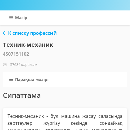
Мәзір
К списку профессий
Техник-механик
4S07151102
57684 қаралым
Парақша мәзірі
Сипаттама
Техник-механик - бұл машина жасау саласында
зерттеулер жүргізу кезінде, сондай-ақ