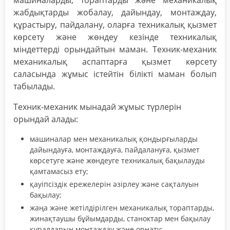
машиналарды, тораптарды және механикалық
жабдықтарды жобалау, дайындау, монтаждау,
құрастыру, пайдалану, оларға техникалық қызмет
көрсету және жөндеу кезінде техникалық
міндеттерді орындайтын маман. Техник-механик
механикалық аспаптарға қызмет көрсету
саласында жұмыс істейтін білікті маман болып
табылады.
Техник-механик мынадай жұмыс түрлерін
орындай алады:
машиналар мен механикалық қондырғыларды
дайындауға, монтаждауға, пайдалануға, қызмет
көрсетуге және жөндеуге техникалық бақылауды
қамтамасыз ету;
қауіпсіздік ережелерін әзірлеу және сақталуын
бақылау;
жаңа және жетілдірілген механикалық тораптарды,
жинақтаушы бұйымдарды, станоктар мен бақылау
құралдарын монтаждау және орнату;