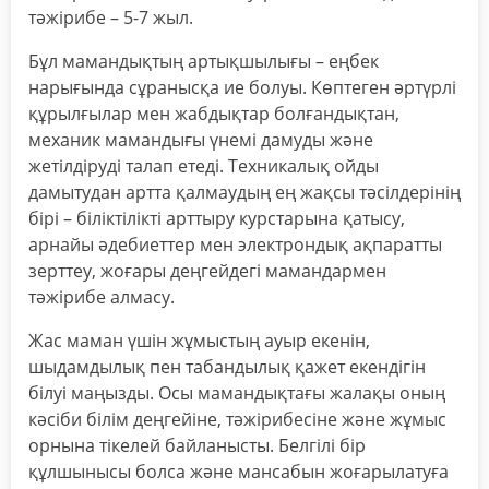
тәжірибе – 5-7 жыл.
Бұл мамандықтың артықшылығы – еңбек
нарығында сұранысқа ие болуы. Көптеген әртүрлі
құрылғылар мен жабдықтар болғандықтан,
механик мамандығы үнемі дамуды және
жетілдіруді талап етеді. Техникалық ойды
дамытудан артта қалмаудың ең жақсы тәсілдерінің
бірі – біліктілікті арттыру курстарына қатысу,
арнайы әдебиеттер мен электрондық ақпаратты
зерттеу, жоғары деңгейдегі мамандармен
тәжірибе алмасу.
Жас маман үшін жұмыстың ауыр екенін,
шыдамдылық пен табандылық қажет екендігін
білуі маңызды. Осы мамандықтағы жалақы оның
кәсіби білім деңгейіне, тәжірибесіне және жұмыс
орнына тікелей байланысты. Белгілі бір
құлшынысы болса және мансабын жоғарылатуға